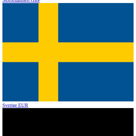
Storbritannien
GBP
Sverige
EUR