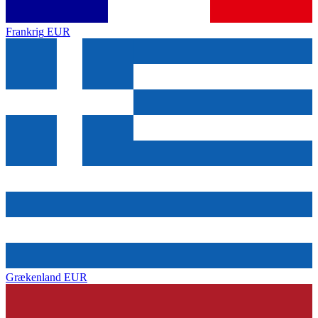
Frankrig
EUR
Grækenland
EUR