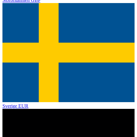
Storbritannien
GBP
Sverige
EUR