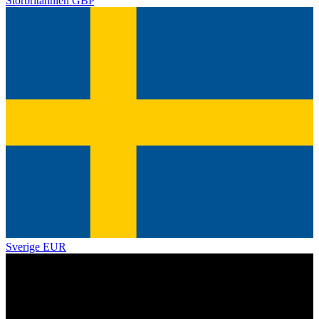
Storbritannien
GBP
Sverige
EUR