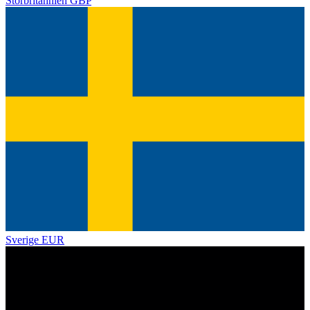
Storbritannien
GBP
Sverige
EUR