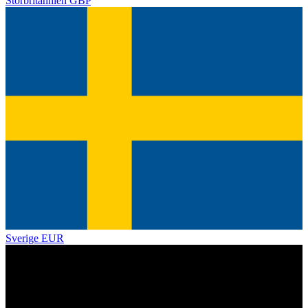
Storbritannien
GBP
Sverige
EUR