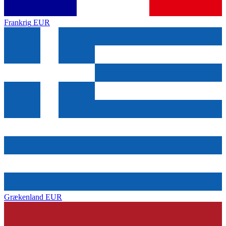
Frankrig
EUR
Grækenland
EUR