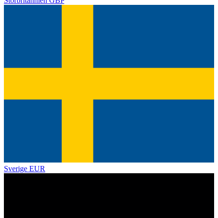
Storbritannien
GBP
Sverige
EUR