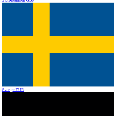
Storbritannien
GBP
Sverige
EUR