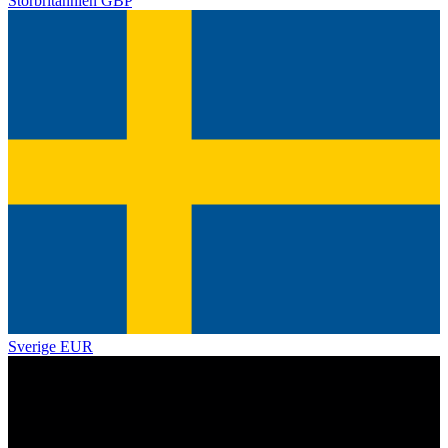
Storbritannien
GBP
Sverige
EUR